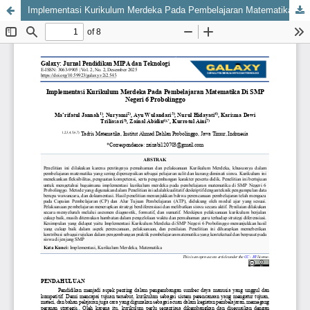
Implementasi Kurikulum Merdeka Pada Pembelajaran Matematika Di SMP Negeri 6 Probolinggo