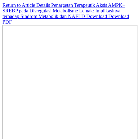
Return to Article Details
Penargetan Terapeutik Aksis AMPK–
SREBP pada Disregulasi Metabolisme Lemak: Implikasinya
terhadap Sindrom Metabolik dan NAFLD
Download
Download
PDF