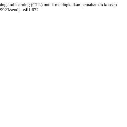
aching and learning (CTL) untuk meningkatkan pemahaman konsep
.59923/sendja.v4i1.672