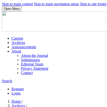
Skip to main content
Skip to main navigation menu
Skip to site footer
Open Menu
Current
Archives
Announcements
About
About the Journal
Submissions
Editorial Team
Privacy Statement
Contact
Search
Register
Login
Home
/
Archives
/