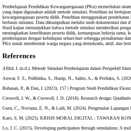
Pembelajaran Pendidikan Kewarganegaraan (PKn) memerlukan strategi
yang dapat digunakan adalah metode simulasi. Penelitian ini bertuju
kewarganegaraan peserta didik. Penelitian menggunakan pendekatan kua
berbasis simulasi. Data dikumpulkan melalui studi dokumentasi dan dia
Hasil kajian menunjukkan bahwa metode simulasi memberikan pengala
meningkatkan keterlibatan peserta didik, kemampuan bekerja sama, ko
pembelajaran dengan kehidupan sehari-hari sehingga pemahaman dan in
PKn untuk membentuk warga negara yang demokratis, aktif, dan ber
References
Afiful, I. (n.d.). Metode Simulasi Pembelajaran dalam Perspektif Isla
Anwar, F. S., Pulthinka, S., Hanip, N., Salim, A., & Perilaku, S. (20
Bahasan, P., & Dan, I. (2023). 157 | Program Studi Pendidikan Eko
Creswell, J. W., & Creswell, J. D. (2018). Research design: Qualitati
Guru, C., Noviana, E. N., & Laili, M. (2024). Pengenalan Lapangan
Karo, S. M. (2025). KRISIS MORAL DIGITAL : TAWARAN KONS
Lo, J. C. (2015). Developing participation through simulations: A mult