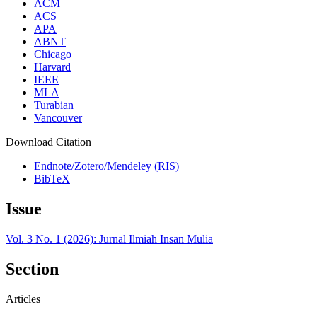
ACM
ACS
APA
ABNT
Chicago
Harvard
IEEE
MLA
Turabian
Vancouver
Download Citation
Endnote/Zotero/Mendeley (RIS)
BibTeX
Issue
Vol. 3 No. 1 (2026): Jurnal Ilmiah Insan Mulia
Section
Articles