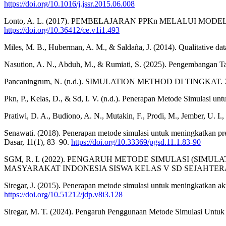
https://doi.org/10.1016/j.jssr.2015.06.008
Lonto, A. L. (2017). PEMBELAJARAN PPKn MELALUI MODEL SIM
https://doi.org/10.36412/ce.v1i1.493
Miles, M. B., Huberman, A. M., & Saldaña, J. (2014). Qualitative dat
Nasution, A. N., Abduh, M., & Rumiati, S. (2025). Pengembangan Ta
Pancaningrum, N. (n.d.). SIMULATION METHOD DI TINGKAT. 
Pkn, P., Kelas, D., & Sd, I. V. (n.d.). Penerapan Metode Simulasi 
Pratiwi, D. A., Budiono, A. N., Mutakin, F., Prodi, M., Jember, U. I.,
Senawati. (2018). Penerapan metode simulasi untuk meningkatkan pre
Dasar, 11(1), 83–90.
https://doi.org/10.33369/pgsd.11.1.83-90
SGM, R. I. (2022). PENGARUH METODE SIMULASI (SI
MASYARAKAT INDONESIA SISWA KELAS V SD SEJAHTER
Siregar, J. (2015). Penerapan metode simulasi untuk meningkatkan ak
https://doi.org/10.51212/jdp.v8i3.128
Siregar, M. T. (2024). Pengaruh Penggunaan Metode Simulasi Untu