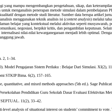
 yang mampu mengembangkan pengetahuan, sikap, dan keterampilan kew
an untuk menganalisis penerapan metode simulasi dalam pembelajaran P
litatif dengan metode studi literatur. Sumber data berupa artikel jurn
nalisis menggunakan teknik analisis isi (
content analysis
) melalui tah
man belajar yang kontekstual melalui aktivitas seperti musyawarah,
munikasi, negosiasi, berpikir kritis, dan pengambilan keputusan. Sela
ternalisasi nilai-nilai kewarganegaraan menjadi lebih optimal. Denga
tanggung jawab.
m. 2, 1–34.
20). Model Pengajaran Sistem Perilaku : Belajar Dari Simulasi. XI(2), 1
nomi STKIP Bima. 6(2), 157–165.
ve, quantitative, and mixed methods approaches (5th ed.). Sage Publicat
 Persekolahan Pendidikan Guru Sekolah Dasar Evaluasi Efektivitas Met
EPTUAL. 11(2), 33–42.
i-level analysis of situational interest on students’ commitment to vote