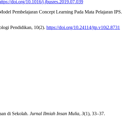
https://doi.org/10.1016/j.jbusres.2019.07.039
 Model Pembelajaran Concept Learning Pada Mata Pelajaran IPS.
ologi Pendidikan, 10(2).
https://doi.org/10.24114/jtp.v10i2.8731
aan di Sekolah.
Jurnal Ilmiah Insan Mulia
,
3
(1), 33–37.