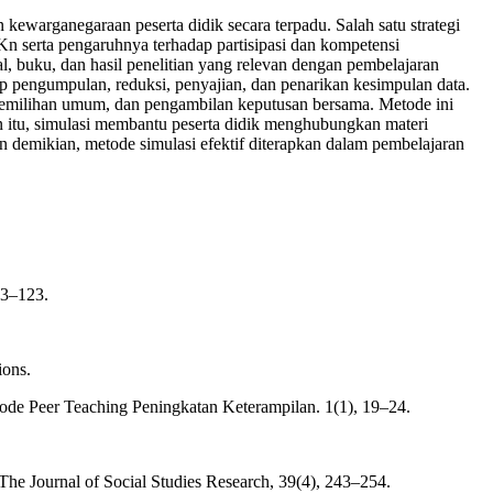
arganegaraan peserta didik secara terpadu. Salah satu strategi
Kn serta pengaruhnya terhadap partisipasi dan kompetensi
al, buku, dan hasil penelitian yang relevan dengan pembelajaran
ap pengumpulan, reduksi, penyajian, dan penarikan kesimpulan data.
 pemilihan umum, dan pengambilan keputusan bersama. Metode ini
in itu, simulasi membantu peserta didik menghubungkan materi
n demikian, metode simulasi efektif diterapkan dalam pembelajaran
13–123.
ions.
ode Peer Teaching Peningkatan Keterampilan. 1(1), 19–24.
. The Journal of Social Studies Research, 39(4), 243–254.