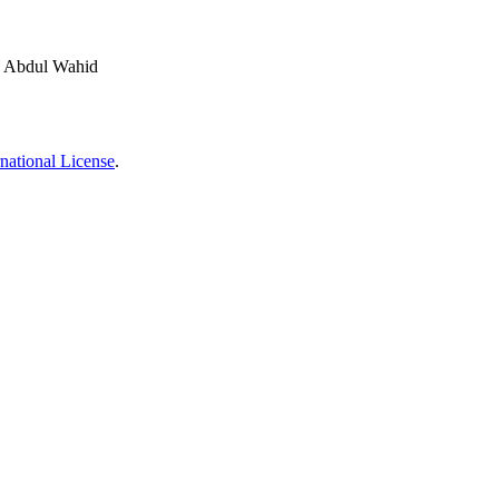
a, Abdul Wahid
national License
.