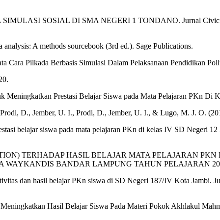
ULASI SOSIAL DI SMA NEGERI 1 TONDANO. Jurnal Civic Educati
a analysis: A methods sourcebook (3rd ed.). Sage Publications.
ta Cara Pilkada Berbasis Simulasi Dalam Pelaksanaan Pendidikan Polit
20.
untuk Meningkatkan Prestasi Belajar Siswa pada Mata Pelajaran PKn Di
 Prodi, D., Jember, U. I., Prodi, D., Jember, U. I., & Lugo, M. J. O. (20
stasi belajar siswa pada mata pelajaran PKn di kelas IV SD Negeri 1
MULATION) TERHADAP HASIL BELAJAR MATA PELAJARAN P
A WAYKANDIS BANDAR LAMPUNG TAHUN PELAJARAN 2021
tivitas dan hasil belajar PKn siswa di SD Negeri 187/IV Kota Jambi. 
k Meningkatkan Hasil Belajar Siswa Pada Materi Pokok Akhlakul Ma