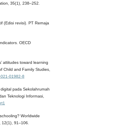
ation, 35(1), 238–252.
if (Edisi revisi). PT Remaja
indicators. OECD
’ attitudes toward learning
 Child and Family Studies,
6-021-01982-8
si digital pada Sekolahrumah
dan Teknologi Informasi,
rt1
eschooling? Worldwide
, 12(1), 91–106.