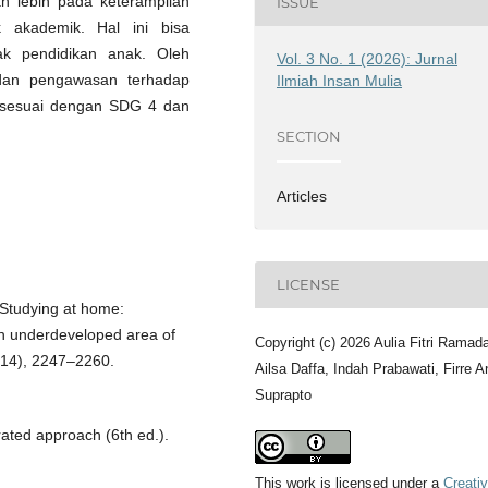
an lebih pada keterampilan
ISSUE
 akademik. Hal ini bisa
 pendidikan anak. Oleh
Vol. 3 No. 1 (2026): Jurnal
 dan pengawasan terhadap
Ilmiah Insan Mulia
p sesuai dengan SDG 4 dan
SECTION
Articles
LICENSE
. Studying at home:
an underdeveloped area of
Copyright (c) 2026 Aulia Fitri Ramada
(14), 2247–2260.
Ailsa Daffa, Indah Prabawati, Firre A
Suprapto
rated approach (6th ed.).
This work is licensed under a
Creati