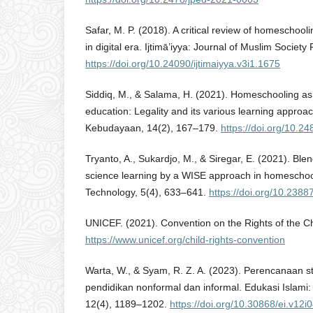
Safar, M. P. (2018). A critical review of homeschool
in digital era. Ijtimā’iyya: Journal of Muslim Society
https://doi.org/10.24090/ijtimaiyya.v3i1.1675
Siddiq, M., & Salama, H. (2021). Homeschooling as 
education: Legality and its various learning approa
Kebudayaan, 14(2), 167–179.
https://doi.org/10.2
Tryanto, A., Sukardjo, M., & Siregar, E. (2021). Ble
science learning by a WISE approach in homeschoo
Technology, 5(4), 633–641.
https://doi.org/10.2388
UNICEF. (2021). Convention on the Rights of the Ch
https://www.unicef.org/child-rights-convention
Warta, W., & Syam, R. Z. A. (2023). Perencanaan s
pendidikan nonformal dan informal. Edukasi Islami:
12(4), 1189–1202.
https://doi.org/10.30868/ei.v12i