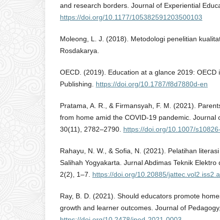
and research borders. Journal of Experiential Educ
https://doi.org/10.1177/105382591203500103
Moleong, L. J. (2018). Metodologi penelitian kualitat
Rosdakarya.
OECD. (2019). Education at a glance 2019: OECD 
Publishing.
https://doi.org/10.1787/f8d7880d-en
Pratama, A. R., & Firmansyah, F. M. (2021). Parents
from home amid the COVID-19 pandemic. Journal of
30(11), 2782–2790.
https://doi.org/10.1007/s1082
Rahayu, N. W., & Sofia, N. (2021). Pelatihan litera
Salihah Yogyakarta. Jurnal Abdimas Teknik Elektro 
2(2), 1–7.
https://doi.org/10.20885/jattec.vol2.iss2.a
Ray, B. D. (2021). Should educators promote hom
growth and learner outcomes. Journal of Pedagogy
https://doi.org/10.2478/jped-2021-0003