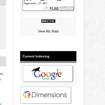
View My Stats
Current Indexing
ni,
n
ve