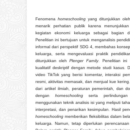
Fenomena
homeschooling
yang ditunjukkan ol
menarik perhatian publik karena menunjukkan
kegiatan ekonomi keluarga sebagai bagian da
Penelitian ini bertujuan untuk menganalisis pendid
informal dari perspektif SDG 4, membahas konse
keluarga, serta mengevaluasi praktik pendidik
ditunjukkan oleh
Plenger Family
. Penelitian i
kualitatif deskriptif dengan metode studi kasus. 
video TikTok yang berisi komentar, interaksi pe
resmi, aktivitas memasak, dan menjual kue kering
dari artikel ilmiah, peraturan pemerintah, dan
dengan
homeschooling
serta perlindungan 
menggunakan teknik analisis isi yang meliputi ta
interpretasi, dan penarikan kesimpulan. Hasil pe
homeschooling
memberikan fleksibilitas dalam be
keluarga. Namun, tetap diperlukan perencanaan 