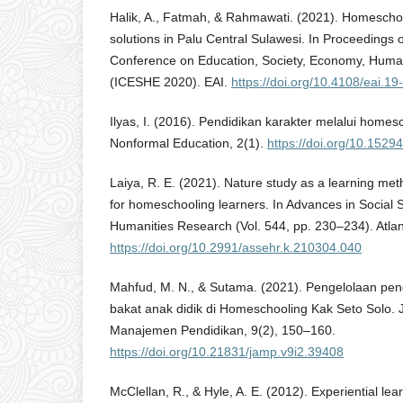
Halik, A., Fatmah, & Rahmawati. (2021). Homeschoo
solutions in Palu Central Sulawesi. In Proceedings o
Conference on Education, Society, Economy, Huma
(ICESHE 2020). EAI.
https://doi.org/10.4108/eai.
Ilyas, I. (2016). Pendidikan karakter melalui homesc
Nonformal Education, 2(1).
https://doi.org/10.1529
Laiya, R. E. (2021). Nature study as a learning met
for homeschooling learners. In Advances in Social 
Humanities Research (Vol. 544, pp. 230–234). Atlan
https://doi.org/10.2991/assehr.k.210304.040
Mahfud, M. N., & Sutama. (2021). Pengelolaan p
bakat anak didik di Homeschooling Kak Seto Solo. J
Manajemen Pendidikan, 9(2), 150–160.
https://doi.org/10.21831/jamp.v9i2.39408
McClellan, R., & Hyle, A. E. (2012). Experiential le