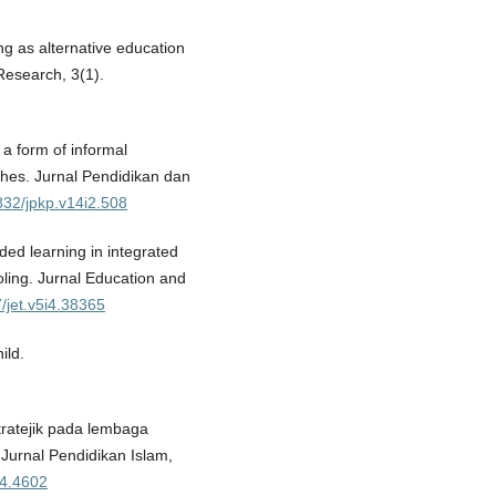
ing as alternative education
 Research, 3(1).
a form of informal
ches. Jurnal Pendidikan dan
4832/jpkp.v14i2.508
nded learning in integrated
ling. Jurnal Education and
7/jet.v5i4.38365
ild.
tratejik pada lembaga
 Jurnal Pendidikan Islam,
04.4602