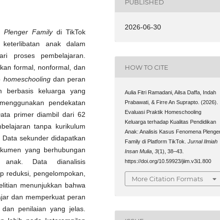
PUBLISHED
2026-06-30
eh
Plenger Family
di TikTok
 keterlibatan anak dalam
ri proses pembelajaran.
HOW TO CITE
ikan formal, nonformal, dan
p
homeschooling
dan peran
an berbasis keluarga yang
Aulia Fitri Ramadani, Ailsa Daffa, Indah
ni menggunakan pendekatan
Prabawati, & Firre An Suprapto. (2026).
Evaluasi Praktik Homeschooling
Data primer diambil dari 62
Keluarga terhadap Kualitas Pendidikan
mbelajaran tanpa kurikulum
Anak: Analisis Kasus Fenomena Plenge
. Data sekunder didapatkan
Family di Platform TikTok.
Jurnal Ilmiah
 dokumen yang berhubungan
Insan Mulia
,
3
(1), 38–43.
anak. Data dianalisis
https://doi.org/10.59923/jiim.v3i1.800
hap reduksi, pengelompokan,
More Citation Formats
nelitian menunjukkan bahwa
lajar dan memperkuat peran
dan penilaian yang jelas.