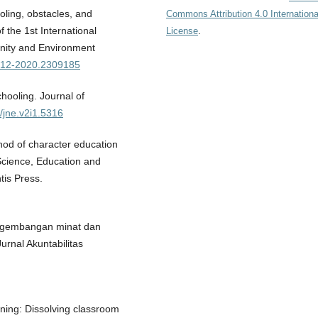
ling, obstacles, and
Commons Attribution 4.0 Internationa
f the 1st International
License
.
nity and Environment
19-12-2020.2309185
hooling. Journal of
4/jne.v2i1.5316
hod of character education
Science, Education and
tis Press.
engembangan minat dan
urnal Akuntabilitas
arning: Dissolving classroom