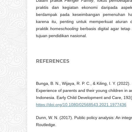
Dalam praktik
Plenger Family
, fokus pembelajar
praktis dan kegiatan ekonomi daripada aspek
berdampak pada keseimbangan pemenuhan hak
karena itu, penting untuk memperkuat aturan
praktik
homeschooling
berbasis digital agar teta
tujuan pendidikan nasional.
REFERENCES
Bunga, B. N., Wijaya, R. P. C., & Kiling, I. Y. (2022)
Experience of parents and their young children in 
Indonesia. Early Child Development and Care, 192
https://doi.org/10.1080/02568543.2021.1977436
Dunn, W. N. (2017). Public policy analysis: An integ
Routledge.