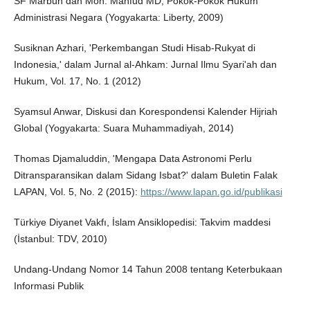
SF Marbun dan Moh. Mahfud MD, Pokok-Pokok Hukum
Administrasi Negara (Yogyakarta: Liberty, 2009)
Susiknan Azhari, 'Perkembangan Studi Hisab-Rukyat di
Indonesia,' dalam Jurnal al-Ahkam: Jurnal Ilmu Syari'ah dan
Hukum, Vol. 17, No. 1 (2012)
Syamsul Anwar, Diskusi dan Korespondensi Kalender Hijriah
Global (Yogyakarta: Suara Muhammadiyah, 2014)
Thomas Djamaluddin, 'Mengapa Data Astronomi Perlu
Ditransparansikan dalam Sidang Isbat?' dalam Buletin Falak
LAPAN, Vol. 5, No. 2 (2015):
https://www.lapan.go.id/publikasi
Türkiye Diyanet Vakfı, İslam Ansiklopedisi: Takvim maddesi
(İstanbul: TDV, 2010)
Undang-Undang Nomor 14 Tahun 2008 tentang Keterbukaan
Informasi Publik