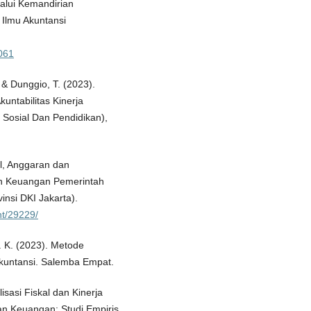
alui Kemandirian
 Ilmu Akuntansi
5061
 & Dunggio, T. (2023).
untabilitas Kinerja
 Sosial Dan Pendidikan),
al, Anggaran dan
an Keuangan Pemerintah
insi DKI Jakarta).
int/29229/
. K. (2023). Metode
akuntansi. Salemba Empat.
lisasi Fiskal dan Kinerja
an Keuangan: Studi Empiris