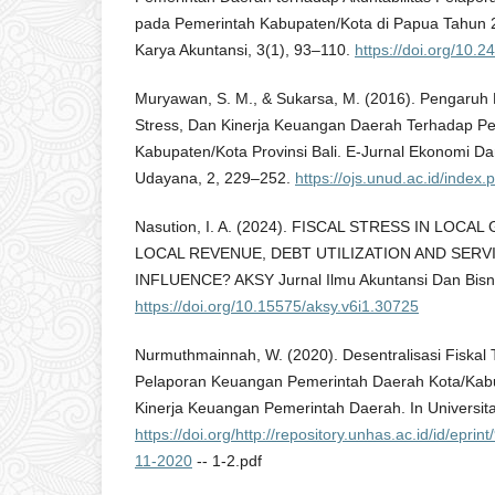
pada Pemerintah Kabupaten/Kota di Papua Tahun 
Karya Akuntansi, 3(1), 93–110.
https://doi.org/10.2
Muryawan, S. M., & Sukarsa, M. (2016). Pengaruh De
Stress, Dan Kinerja Keuangan Daerah Terhadap P
Kabupaten/Kota Provinsi Bali. E-Jurnal Ekonomi Dan
Udayana, 2, 229–252.
https://ojs.unud.ac.id/index.
Nasution, I. A. (2024). FISCAL STRESS IN LOC
LOCAL REVENUE, DEBT UTILIZATION AND SERVI
INFLUENCE? AKSY Jurnal Ilmu Akuntansi Dan Bisnis
https://doi.org/10.15575/aksy.v6i1.30725
Nurmuthmainnah, W. (2020). Desentralisasi Fiskal 
Pelaporan Keuangan Pemerintah Daerah Kota/Kabu
Kinerja Keuangan Pemerintah Daerah. In Universit
https://doi.org/http://repository.unhas.ac.id/id/epr
11-2020
-- 1-2.pdf