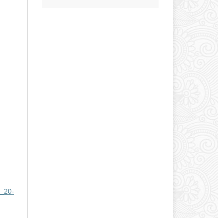
s_20-