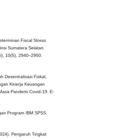
eterminan Fiscal Stress
nsi Sumatera Selatan.
), 10(5), 2940–2950.
h Desentralisasi Fiskal,
ngan Kinerja Keuangan
a Masa Pandemi Covid-19. E-
dengan Program IBM SPSS.
(2024). Pengaruh Tingkat