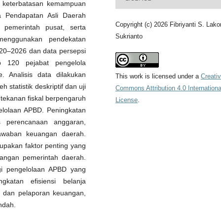
si keterbatasan kemampuan
a Pendapatan Asli Daerah
Copyright (c) 2026 Fibriyanti S. Lako
r pemerintah pusat, serta
Sukrianto
i menggunakan pendekatan
020–2026 dan data persepsi
p 120 pejabat pengelola
. Analisis data dilakukan
This work is licensed under a
Creati
statistik deskriptif dan uji
Commons Attribution 4.0 Internationa
 tekanan fiskal berpengaruh
License
.
ngelolaan APBD. Peningkatan
s perencanaan anggaran,
gjawaban keuangan daerah.
upakan faktor penting yang
uangan pemerintah daerah.
egi pengelolaan APBD yang
ngkatan efisiensi belanja
n dan pelaporan keuangan,
ndah.