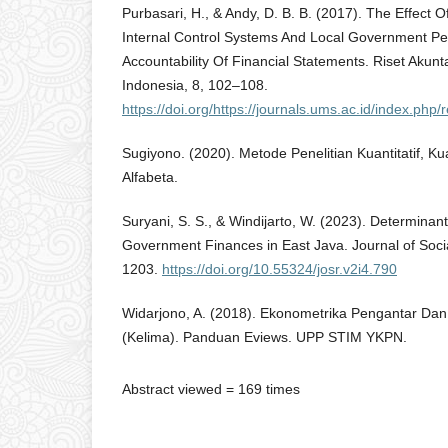
Purbasari, H., & Andy, D. B. B. (2017). The Effect Of
Internal Control Systems And Local Government P
Accountability Of Financial Statements. Riset Aku
Indonesia, 8, 102–108.
https://doi.org/https://journals.ums.ac.id/index.php/
Sugiyono. (2020). Metode Penelitian Kuantitatif, Ku
Alfabeta.
Suryani, S. S., & Windijarto, W. (2023). Determinant
Government Finances in East Java. Journal of Soci
1203.
https://doi.org/10.55324/josr.v2i4.790
Widarjono, A. (2018). Ekonometrika Pengantar Dan 
(Kelima). Panduan Eviews. UPP STIM YKPN.
Abstract viewed = 169 times