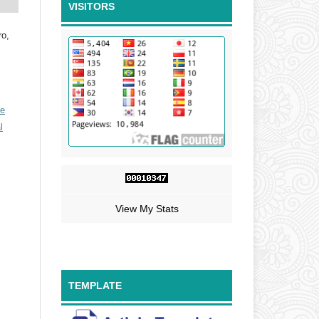
VISITORS
ro,
ve
l
View My Stats
TEMPLATE