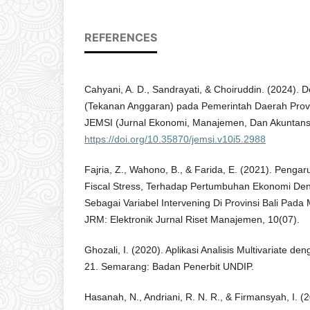
REFERENCES
Cahyani, A. D., Sandrayati, & Choiruddin. (2024). D
(Tekanan Anggaran) pada Pemerintah Daerah Provi
JEMSI (Jurnal Ekonomi, Manajemen, Dan Akuntansi
https://doi.org/10.35870/jemsi.v10i5.2988
Fajria, Z., Wahono, B., & Farida, E. (2021). Pengaru
Fiscal Stress, Terhadap Pertumbuhan Ekonomi De
Sebagai Variabel Intervening Di Provinsi Bali Pad
JRM: Elektronik Jurnal Riset Manajemen, 10(07).
Ghozali, I. (2020). Aplikasi Analisis Multivariate 
21. Semarang: Badan Penerbit UNDIP.
Hasanah, N., Andriani, R. N. R., & Firmansyah, I. 