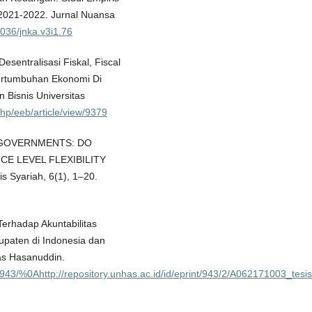
2021-2022. Jurnal Nuansa
4036/jnka.v3i1.76
sentralisasi Fiskal, Fiscal
ertumbuhan Ekonomi Di
 Bisnis Universitas
php/eeb/article/view/9379
AL GOVERNMENTS: DO
CE LEVEL FLEXIBILITY
 Syariah, 6(1), 1–20.
Terhadap Akuntabilitas
paten di Indonesia dan
as Hasanuddin.
int/943/%0Ahttp://repository.unhas.ac.id/id/eprint/943/2/A062171003_tesi