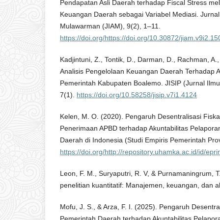
Pendapatan Asli Daerah terhadap Fiscal Stress mel
Keuangan Daerah sebagai Variabel Mediasi. Jurnal
Mulawarman (JIAM), 9(2), 1–11.
https://doi.org/https://doi.org/10.30872/jiam.v9i2.1
Kadjintuni, Z., Tontik, D., Darman, D., Rachman, A.,
Analisis Pengelolaan Keuangan Daerah Terhadap Ak
Pemerintah Kabupaten Boalemo. JISIP (Jurnal Ilmu
7(1).
https://doi.org/10.58258/jisip.v7i1.4124
Kelen, M. O. (2020). Pengaruh Desentralisasi Fisk
Penerimaan APBD terhadap Akuntabilitas Pelapor
Daerah di Indonesia (Studi Empiris Pemerintah Prov
https://doi.org/http://repository.uhamka.ac.id/id/epr
Leon, F. M., Suryaputri, R. V, & Purnamaningrum, T
penelitian kuantitatif: Manajemen, keuangan, dan 
Mofu, J. S., & Arza, F. I. (2025). Pengaruh Desentra
Pemerintah Daerah terhadap Akuntabilitas Pelapor