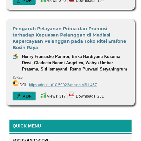
PDF
Views: 240 |
Downloads: 194
Pengaruh Pelayanan Prima dan Promosi
terhadap Kepuasan Pelanggan di Mediasi
Kepercayaan Pelanggan pada Toko Ritel Erafone
Bosih Raya
Henry Fransisko Paniroi, Erika Hardiyanti Kusuma
Dewi, Gladecia Naomi Angelica, Wahyu Umbar
Pratama, Siti Ismayanti, Retno Purwani Setyaningrum
19-23
DOI :
https://doi.org/10.59923/assets.v3i1.467
PDF
Views: 317 |
Downloads: 231
QUICK MENU
FOCUS AND SCOPE